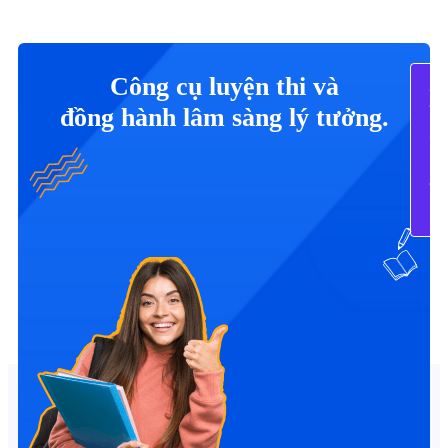
Công cụ luyện thi và
X
Tấ
đồng hành lâm sàng lý tưởng.
C
B
Tr
N