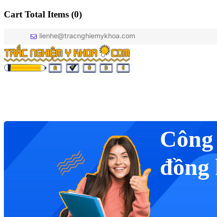
Cart Total Items (
0
)
lienhe@tracnghiemykhoa.com
Công 
đồng 