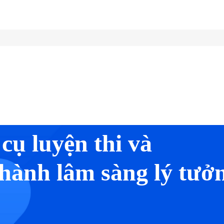
cụ luyện thi và
hành lâm sàng lý tưở