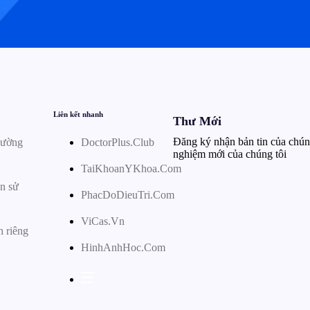
Liên kết nhanh
Thư Mới
Đăng ký nhận bản tin của chúng
hường
DoctorPlus.Club
nghiệm mới của chúng tôi
TaiKhoanYKhoa.Com
n sử
PhacDoDieuTri.Com
ViCas.Vn
h riêng
HinhAnhHoc.Com