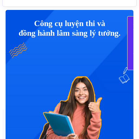
Công cụ luyện thi và
X
Tấ
đồng hành lâm sàng lý tưởng.
C
B
Tr
N