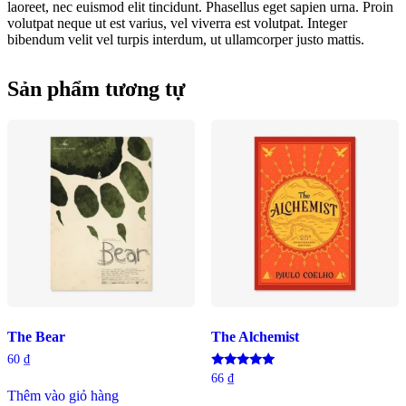
laoreet, nec euismod elit tincidunt. Phasellus eget sapien urna. Proin
volutpat neque ut est varius, vel viverra est volutpat. Integer
bibendum velit vel turpis interdum, ut ullamcorper justo mattis.
Sản phẩm tương tự
The Bear
The Alchemist
60
₫
Được xếp
66
₫
hạng
Thêm vào giỏ hàng
5.00