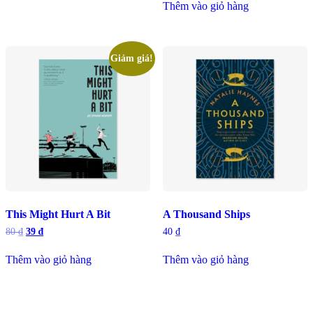
5 sao
Thêm vào giỏ hàng
Giảm giá!
This Might Hurt A Bit
A Thousand Ships
80
₫
39
₫
40
₫
Thêm vào giỏ hàng
Thêm vào giỏ hàng