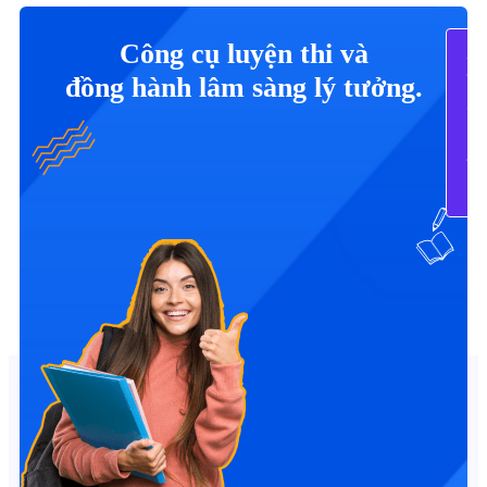
Công cụ luyện thi và
X
Tấ
đồng hành lâm sàng lý tưởng.
C
B
Tr
N