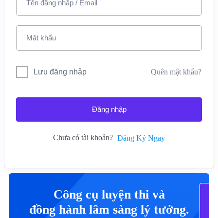
Lưu đăng nhập
Quên mật khẩu?
Đăng nhập
Chưa có tài khoản?
Đăng Ký Ngay
Công cụ luyện thi và
X
Tấ
đồng hành lâm sàng lý tưởng.