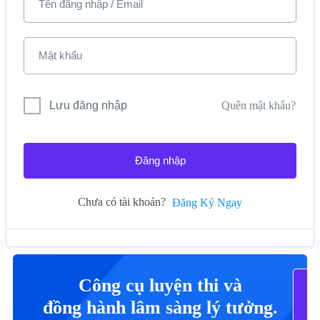
Lưu đăng nhập
Quên mật khẩu?
Đăng nhập
Chưa có tài khoản?
Đăng Ký Ngay
Công cụ luyện thi và
X
Tấ
đồng hành lâm sàng lý tưởng.